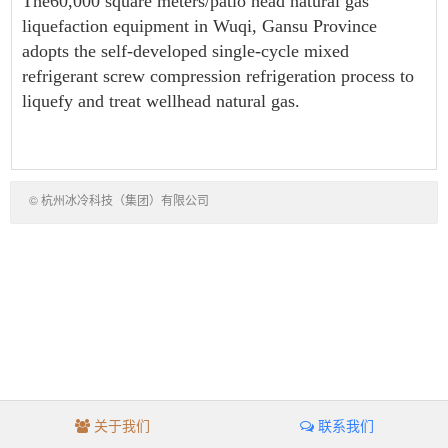
The60,000 square meters/patio head natural gas
liquefaction equipment in Wuqi, Gansu Province
adopts the self-developed single-cycle mixed
refrigerant screw compression refrigeration process to
liquefy and treat wellhead natural gas.
©
杭州冰冷科技（集团）有限公司
Hangzhou Best Cryogenic
Technology (Group) Co., Ltd.
关于我们
联系我们